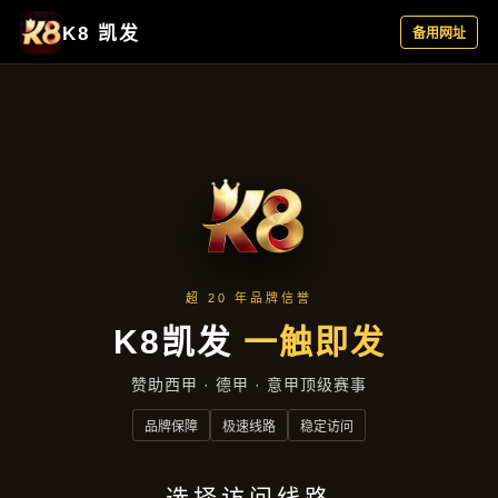
联络世博体育网址
联络世博体育网址
首页